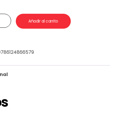
Añadir al carrito
9786124866579
nal
os