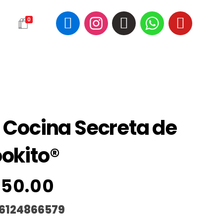
0
 Cocina Secreta de
okito®
50.00
6124866579