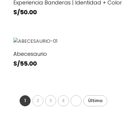
Experiencia Banderas | Identidad + Color
S/
50.00
Abecesaurio
S/
55.00
1
2
3
4
Último