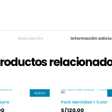
Descripción
Información adicio
roductos relacionad
NUEVO
aurio
Pack Identidad + Color
00
S/
120.00