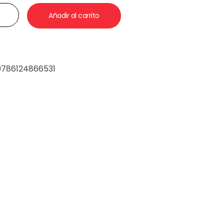
Añadir al carrito
9786124866531