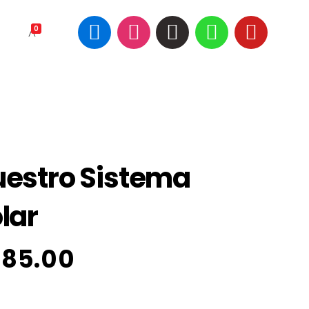
0
estro Sistema
lar
85.00