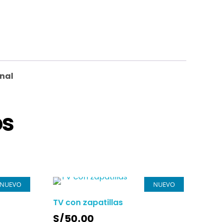
nal
os
NUEVO
NUEVO
TV con zapatillas
S/
50.00